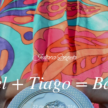
el + Tiago = B
22 de Julho de 2016